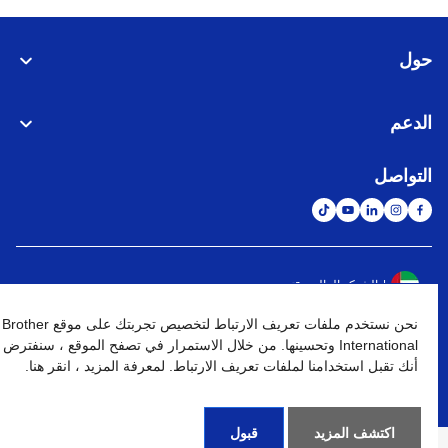
حول
الدعم
التواصل
الشبكة العالمية
نحن نستخدم ملفات تعريف الارتباط لتخصيص تجربتك على موقع Brother
نهج الخصوصية
شروط الإستخدام
خريطة الموقع
الإنتقال إلى الموقع العالمي
International وتحسينها. من خلال الاستمرار في تصفح الموقع ، سنفترض
أنك تقبل استخدامنا لملفات تعريف الارتباط. لمعرفة المزيد ، انقر هنا.
كافة الحقوق محفوظة. BROTHER INTERNATIONAL (GULF) FZE
©
2026
اكتشف المزيد
قبول