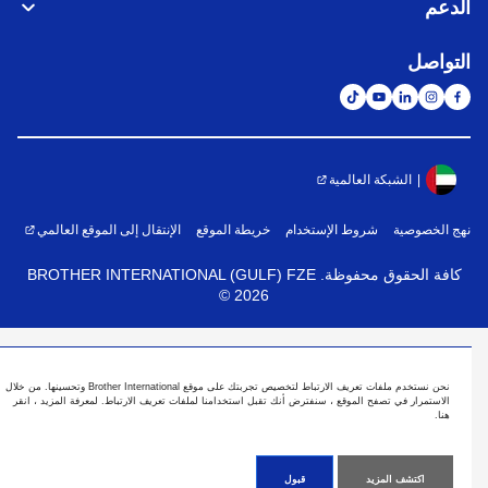
الدعم
التواصل
الشبكة العالمية
نهج الخصوصية
شروط الإستخدام
خريطة الموقع
الإنتقال إلى الموقع العالمي
كافة الحقوق محفوظة. BROTHER INTERNATIONAL (GULF) FZE
©
2026
نحن نستخدم ملفات تعريف الارتباط لتخصيص تجربتك على موقع Brother International وتحسينها. من خلال
الاستمرار في تصفح الموقع ، سنفترض أنك تقبل استخدامنا لملفات تعريف الارتباط. لمعرفة المزيد ، انقر
هنا.
اكتشف المزيد
قبول