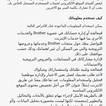
لبعض أقسام الموقع الالكتروني لحساب المستخدم المسجل الخاص بك،
يجب أن لا تشارك بكلمة السر مع الآخرين.
كيف نستخدم معلوماتك
يمكن استخدام المعلومات المأخوذة عنك للأغراض التالية:
لمعالجة أو إدارة حساباتك في عضوية Brother والخدمات
الأخرى بما فيها خدمات الإنترنت
للتواصل معك حول منتجات Brother وخدماتها وعروضها
الترويجية والتي من الممكن أن تثير اهتمامك وذلك حسب
موافقتك على ذلك
لإدارة مشاركاتك في المسابقات، والعروض الترويجية
والاستبيانات
لمعالجة وتلبية طلباتك واستفساراتك وشكواك
لأخذ طلب تقديمك لعمل بعين الاعتبار ولإدارة موظفينا
لتحليل واستخدام المعلومات عند تفاعلك معنا عن طريق
الانترنت (مثلاً: عنوان IP) من أجل تخصيص محتوى الموقع
الالكتروني المناسبة
لك بالطريقة الأمثل لإجراء مهام تتعلق بالأبحاث والتحاليل
والتطوير (متضمنة، لكنها ليست محصورة بتحليل البيانات، و/أو
الاستبيانات و/أو تحديد المواصفات)