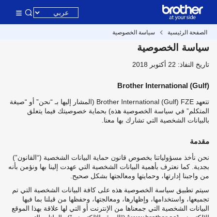
الصفحة الرئيسية
سياسة الخصوصية
سياسة الخصوصية
تاريخ النفاذ: 22 أكتوبر 2018
Brother International (Gulf)
تتعهد Brother International (Gulf) FZE (المشار إليها بـ “نحن” أو “صيغة
المتكلم” في سياسة الخصوصية هذه) بحماية خصوصيتك فيما يتعلق
بالبيانات الشخصية التي تشارك بها معنا.
مقدمة
نحن نأخذ مسؤولياتنا بخصوص قانون حماية البيانات الشخصية (“القانون”)
بجدية. كما نعترف بأهمية البيانات الشخصية التي عهدت إلينا بها ونؤمن بأنه
من واجبنا إدارتها، وحمايتها ومعالجتها بشكل صحيح.
سيتم تطبيق سياسة الخصوصية هذه على كافة البيانات الشخصية التي تم
تجميعها، واستخدامها، وإظهارها، ومعالجتها، وحفظها من قبلنا بما فيها
البيانات الشخصية التي جمعناها من الإنترنت أو التي لها علاقة بهذا الموقع