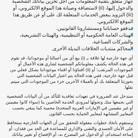
جهاز متعلق بتقنية المعلومات من أجل تخزين بياناتك الشخصية
والدخول إليها، (ii) لاستضافة وصيانة هذا الموقع الالكتروني، أو
(iii) التزويد ببعض الخدمات المتعلقة لك على أو عن طريق هذا
الموقع الالكتروني.
مدققو حساباتنا ومستشارونا القانونيين.
الهيئات العامة الحكومية أو التنظيمية، والهيئات التشريعية،
والشركات الصناعية.
المحاكم منتديات الخلافات البديلة الأخرى.
أي جهة خارجية لها علاقة بـ (i) بيع أي من أعمالنا أو موجوداتنا، قد نقوم
في هذه الحالة بكشف معلوماتكم الشخصية لشاري هذه الأعمال أو
الموجودات المرتقب؛ أو (ii) اقتناؤنا أو اقتناء موجوداتنا بشكل فعلي من
قبل جهة خارجية، ففي هذه الحالة يتم اعتبار البيانات الشخصية التي
بحوزتنا المتعلقة بك أو بالعملاء الآخرين جزء من الموجودات التي سيتم
نقلها.
سندخل عند الضرورة في تعهدات تعاقدية للتأكد من أن البيانات الشخصية
التي نجمعها منك ونحولها لمزودي الخدمة الخاصين بنا (سواء كانوا مقيمين
أو غير مقيمين في الإمارات العربية المتحدة) محمية كما ينبغي بحسب
المعايير المشابهة لمعايير الحماية بحسب القانون.
وسنقوم باتخاذ خطوات معقولة للتحقق من أن الجهات الخارجية ستحافظ
على الأمان الجسدي والتقني والإداري للمساعدة في الحد من فقدان، أو
إساءة استخدام، أو الدخول غير المصرح به، أو الإفصاح أو تغيير بياناتك