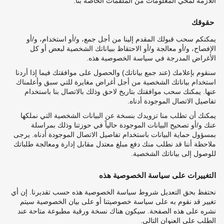
اللازمة لمحي المعلومات من الملقمات الخاصة بنا.
حقوقك
يمكنكم سحب قبولك المقدم إلينا من أجل جمع، و/أو استخدام، و/أو
الإفصاح، و/أو معالجة و/أو الاحتقاظ ببياناتك الشخصية لبعض أو كل
الأغراض المدرجة في سياسة الخصوصية هذه.
سنقوم بإعلامك (عند جمع بياناتك) والحصول على موافقتك فيما إذا أردنا
استخدام بياناتك الشخصية من أجل أغراض مغايرة للتي سبق وأعلمناك
عنها. يمكنك سحب موافقتك بتاريخ لاحق وذلك بالاتصال بنا باستخدام
تفاصيل الاتصال الموجودة أدناه.
يمكنك أن تطلب منا تزويدك بنسخة عن البيانات الشخصية التي نملكها
عنك و/أو تصحيح البيانات الموجودة حالياً في حوزتنا وذلك بمراسلة
بمسؤول حماية البيانات باستخدام تفاصيل الاتصال الموجودة أدناه. يرجى
ملاحظة أننا قد نطلب منك دفع مبلغ معتدل مقابل إدارة ومعالجة طلباتك
للوصول إلى بياناتك الشخصية.
التغييرات على سياسة الخصوصية هذه
نحتفظ بحق التعديل شروط سياسة الخصوصية هذه حسب تقديرنا. إن أي
تغيير قد نقوم به على سياسة خصوصيتنا أو على بيان الخصوصية سيتم
نشره على هذه الصفحة. سيكون هناك نسخة ورقية مطبوعة متاحة عند
الطلب على العنوان التالي.