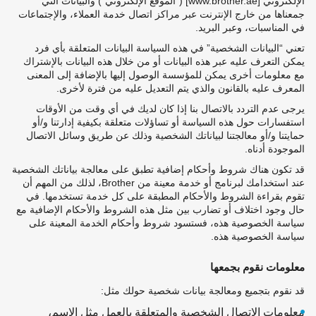
الإلكتروني [www.brother.ae] (“الموقع الإلكتروني”) والبيانات التي
جمعناها من خارج الإنترنت عبر مراكز اتصال خدمة العملاء، والإجتماعات
في المناسبات، وعبر البريد.
تعني “البيانات الشخصية” في هذه السياسة البيانات المتعلقة بأي فرد
يمكن التعرف عليه عبر هذه البيانات أو من خلال هذه البيانات بالإشتراك
مع معلومات أخرى يمكن للمؤسسة الوصول إليها بالإضافة إلى المعنى
المعرف عليه بالقانون والذي يتم التعديل عليه من فترة لأخرى.
يرجى عدم التردد بالاتصال بنا إذا كان لديك في أي وقت من الأوقات
استفسارات حول هذه السياسة أو تساؤلات متعلقة بكيفية إدارتنا و/أو
حمايتنا و/أو معالجتنا لبياناتك الشخصية وذلك عن طريق وسائل الاتصال
الموجودة أدناه.
قد تكون هناك شروط وأحكام إضافية تطبق على معالجة بياناتك الشخصية
عند استخدامك لبرنامج أو خدمة معينة من Brother، لذلك من المهم أن
تقوم بقراءة الشروط والأحكام المطبقة على كل خدمة تستخدمها. في
حال وجود اختلاف أو تضارب بين مثل هذه الشروط والأحكام الإضافية مع
سياسة الخصوصية هذه، فستسود شروط وأحكام الخدمة المعينة على
سياسة الخصوصية هذه.
معلومات نقوم بجمعها
قد نقوم بتجميع ومعالجة بيانات شخصية حولك مثل:
معلومات الاتصال الشخصية والمتعلقة بالعمل مثل الاسم،