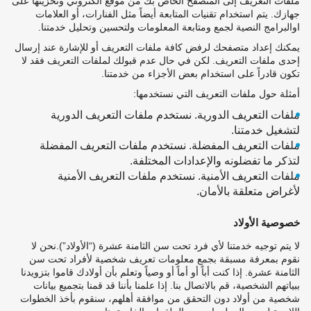
ملفات التعريف إلى المتصفح الخاص بك من موقع الكتروني وتخزينها على
جهازك. يتم استخدام تقنيات المتابعة أيضاً مثل الفنارات، أو العلامات
اوالبرامج النصية لجمع ومتابعة المعلومات ولتحسين وتحليل خدمتنا.
يمكنك إعداد متصفحك لرفض كافة ملفات التعريف أو للإشارة عند إرسال
إحدى ملفات التعريف. لكن في حال عدم قبولك لملفات التعريف فقد لا
تكون قادراً على استخدام بعض الأجزاء من خدمتنا.
أمثلة حول ملفات التعريف التي نستخدمها:
ملفات التعريف الدورية. نستخدم ملفات التعريف الدورية
لتشغيل خدمتنا.
ملفات التعريف المفضلة. نستخدم ملفات التعريف المفضلة
لتذكر ما تفضلونه والإعدادات المختلفة.
ملفات التعريف الأمنية. نستخدم ملفات التعريف الأمنية
لأغراض متعلقة بالأمان.
خصوصية الأولاد
لا يتم توجيه خدمتنا لأي فرد تحت سن الثامنة عشرة (“الأولاد”).نحن لا
نقوم بمعرفة مسبقة بجمع معلومات تعريف شخصية لأفراد تحت سن
الثامنة عشرة. إذا كنت أباً أو أماً أو وصياً وتعلم بأن أولادك قاموا بتزويدنا
ببياتهم الشخصية، قم بالاتصال بنا. إذا علمنا بأننا قد قمنا بتجميع بيانات
شخصية من أولاد دون التحقق من موافقة أهلهم، سنقوم بأخذ الخطوات