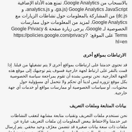
بالانسحاب من Google Analytics. تمنع هذه الأداة الإضافية
Google Analytics JavaScript (ga.js، و analytics.js، و
dc.js) من المشاركة بالمعلومات حول نشاطات الزيارات مع
Google Analytics. لمزيد من المعلومات حول ممارسات
الخصوصية لـ Google، يرجى زيارة صفحة Google Privacy &
Terms على الموقع:
https://policies.google.com/privacy?
hl=en
الارتباطات بمواقع أخرى
قد تحتوي خدمتنا على ارتباطات بمواقع أخرى لا يتم تشغيلها من قبلنا. إذا
قمت بالنقر على ارتباط لجهة خارجية فسوف يتم توجيهك إلى موقع هذه
الجهة الخارجية. نحن نوصي بشدة أن تقوم بمراجعة سياسة الخصوصية
بكل موقع تزوره.ليس لدينا أي تحكم ولا نتحمل أي مسؤولية حول
محتويات، أو سياسات الخصوصية أو ممارسات مواقع أو خدمات أي جهة
خارجية.
بيانات المتابعة وملفات التعريف
نحن نستخدم ملفات التعريف وتقنيات متابعة مشابهة لتعقب النشاطات
عبر خدمتنا والاحتفاظ ببعض المعلومات.إن ملفات التعريف عبارة عن
ملفات ذات سعة بيانات صغيرة قد تتضمن معرّف وحيد مخفي. يتم إرسال