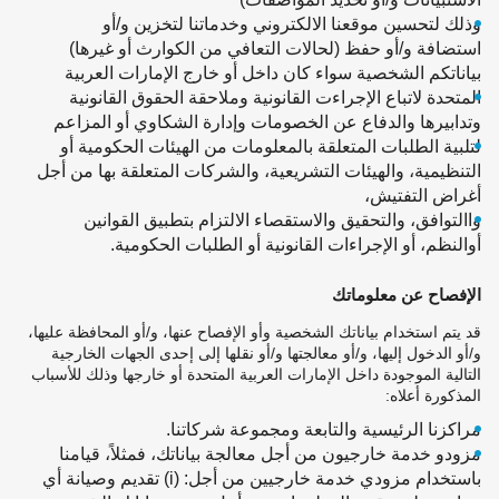
وذلك لتحسين موقعنا الالكتروني وخدماتنا لتخزين و/أو
استضافة و/أو حفظ (لحالات التعافي من الكوارث أو غيرها)
بياناتكم الشخصية سواء كان داخل أو خارج الإمارات العربية
المتحدة لاتباع الإجراءت القانونية وملاحقة الحقوق القانونية
وتدابيرها والدفاع عن الخصومات وإدارة الشكاوي أو المزاعم
لتلبية الطلبات المتعلقة بالمعلومات من الهيئات الحكومية أو
التنظيمية، والهيئات التشريعية، والشركات المتعلقة بها من أجل
أغراض التفتيش،
واالتوافق، والتحقيق والاستقصاء الالتزام بتطبيق القوانين
أوالنظم، أو الإجراءات القانونية أو الطلبات الحكومية.
الإفصاح عن معلوماتك
قد يتم استخدام بياناتك الشخصية وأو الإفصاح عنها، و/أو المحافظة عليها،
و/أو الدخول إليها، و/أو معالجتها و/أو نقلها إلى إحدى الجهات الخارجية
التالية الموجودة داخل الإمارات العربية المتحدة أو خارجها وذلك للأسباب
المذكورة أعلاه:
مراكزنا الرئيسية والتابعة ومجموعة شركاتنا.
مزودو خدمة خارجيون من أجل معالجة بياناتك، فمثلاً، قيامنا
باستخدام مزودي خدمة خارجيين من أجل: (i) تقديم وصيانة أي