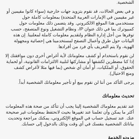
الشخصية.
و في بعض الحالات، قد نقوم بتزويد جهات خارجية (سواء كانوا مقيمين أو
غير مقيمين في الإمارات العربية المتحدة) بمعلومات كاملة حول
مستخدمي هذا الموقع الالكتروني. وقد يتضمن ذلك معلومات حول
كمبيوترك بما في ذلك عنوان IP، ونظام التشغيل ونوع المتصفح، حسب
توفرها من أجل إدارة النظام ولتقديم معلومات كاملة لمعلنينا. إن هذه
البيانات حول طرق وأعمال التصفح لمستخدمينا هي إحصائية ومجهولة
الهوية، ولا يتم التعريف بأي فرد من أفرادها.
لن نقوم باستخدام أو كشف معلوماتك لأية أغراض أخرى دون موافقتك إلا
إذا كنا مضطرين لكشفها أو مشاركتها لتلبية الالتزامات القانونية، أو لحماية
الحقوق، أو الملكيات، أو أمان أي شخص (بما فيها مثلا لأغراض كشف
ومنع الاحتيال).
يرجى التأكد من أننا لن نقوم ببيع أو تأجير معلوماتك الشخصية أبداً.
تحديث معلوماتك
عند تقديم معلوماك الشخصية إلينا يجب أن تتأكد من صحة هذه المعلومات
أكثر ما يمكن وأن تعلمنا عند تغييرها بحيث لانحتفظ بمعلومات غير صحيحة
عنك. عند تسجيل حساب في الموقع الإلكتروني، يمكنك مراجعة وتحديث
بياناتك الشخصية بنفسك في أي وقت وذلك بالدخول إلى حسابك.
مزودو الخدمة