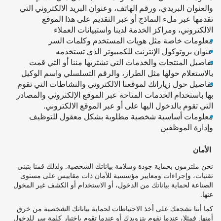
والعنوان البريدي، ورقم الهاتف، وعنوان البريد الالكتروني التي
تقدمها عبر ملء النماذج أو عبر التقديم على هذا الموقع
الالكتروني، ومراكز الخدمة لدينا واستبيانات العملاء
معلومات خاصة مثل هويات المستخدم وكلمات السر
عنوان بروتوكول الإنترنت للكمبيوتر الذي تستخدمه
تفاصيل المنتجات والخدمات التي تشتريها مننا أو التي قمت
بالاستعلام حولها مثل الطراز، والرقم التسلسلي واسم الوكيل
تفاصيل حول زياراتك لموقعنا الالكتروني والنشاطات التي تقوم
بها باستخدام الخدمات المتاحة عبر الموقع الإلكتروني والمصادر
التي تقوم بالدخول اليها على أو عبر الموقع الالكتروني.
معلومات أساسية شخصية مطلوبة بشكل معقول للتوظيف
وإدارة الموظفين
الأمان
نحن ملتزمون بحماية جودة وسلامة بياناتك الشخصية. ولذلك قمنا بتبني
تقنيات، وإجراءات ومعايير مؤسسية للأمان ذات مقاييس على مستوى
الصناعة لحماية بياناتك من الدخول، أو الاستخدام أو الكشف غير المخول
عنها.
كما أننا نشجعك على أخذ الاحتياطات لحماية بياناتك الشخصية من خرق
أمنها. فمثلا، عندما نقوم بتزويدك أو عندما تقوم باختيار كلمة سر للدخول