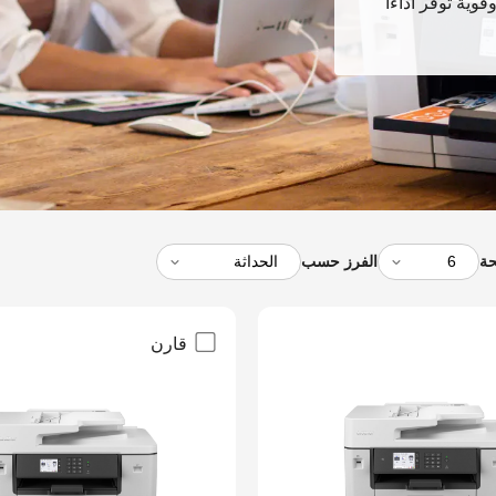
قوية توفر أداءاً
حة
الفرز حسب
قارن