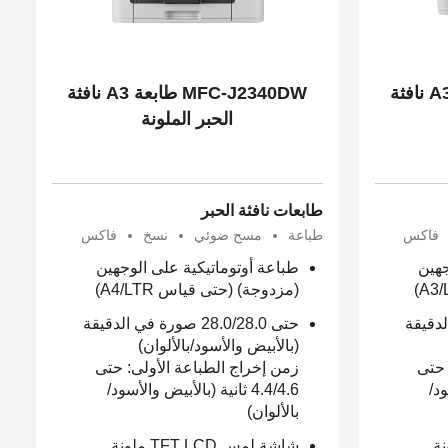
MFC-J3540DW طابعة A3 نافثة
MFC-J2340DW طابعة A3 نافثة
الحبر الملونة
طابعات نافثة الحبر
فاكس
طباعة
مسح ضوئي
نسخ
فاكس
جهين
طباعة أوتوماتيكية على الوجهين
(مزدوجة) (حتى قياس A4/LTR)
في الدقيقة
حتى 28.0/28.0 صورة في الدقيقة
(بالأبيض والأسود/بالألوان)
 حتى
زمن إخراج الطباعة الأولى: حتى
سود/
4.4/4.6 ثانية (بالأبيض والأسود/
بالألوان)
TF ملونة
شاشة لمس TFT LCD ملونة