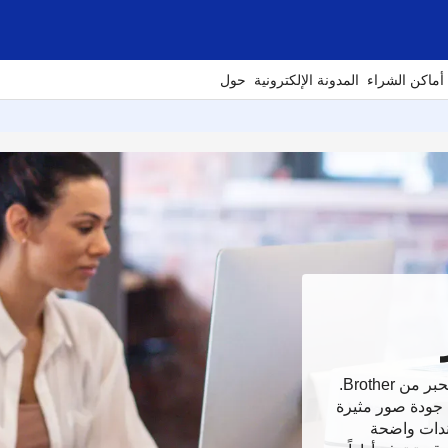
أماكن الشراء
المدونة الإلكترونية
حول
إجعل من مكتبك المنزلي مثالياً باستخدام طابعات نافثة للحبر من Brother.
بر Brother للحصول على جودة صور مثيرة
ندات واضحة