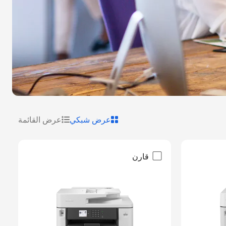
عرض شبكي
عرض القائمة
قارن