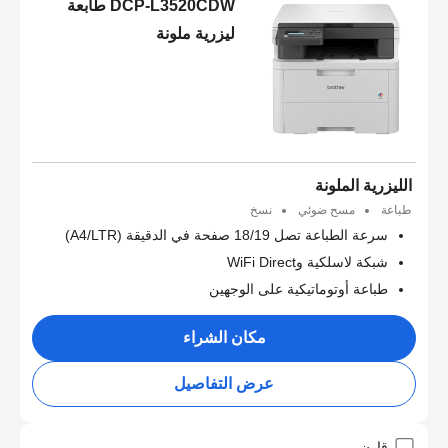
DCP-L3520CDW طابعة
ليزرية ملونة
الليزرية الملونة
طباعة
مسح ضوئي
نسخ
سرعة الطباعة تصل 18/19 صفحة في الدقيقة (A4/LTR)
شبكة لاسلكية وWiFi Direct
طباعة أوتوماتيكية على الوجهين
مكان الشراء
عرض التفاصيل
قارن