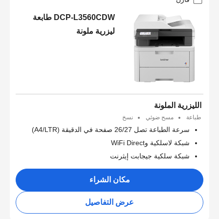
DCP-L3560CDW طابعة
ليزرية ملونة
الليزرية الملونة
طباعة
مسح ضوئي
نسخ
سرعة الطباعة تصل 26/27 صفحة في الدقيقة (A4/LTR)
شبكة لاسلكية وWiFi Direct
شبكة سلكية جيجابت إيثرنت
مكان الشراء
عرض التفاصيل