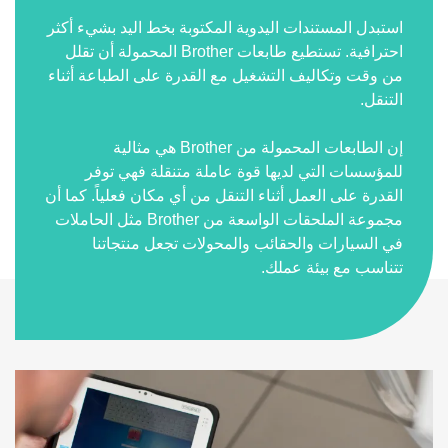
استبدل المستندات اليدوية المكتوبة بخط اليد بشيء أكثر
احترافية. تستطيع طابعات Brother المحمولة أن تقلل
من وقت وتكاليف التشغيل مع القدرة على الطباعة أثناء
التنقل.
إن الطابعات المحمولة من Brother هي مثالية
للمؤسسات التي لديها قوة عاملة متنقلة فهي توفر
القدرة على العمل أثناء التنقل من أي مكان فعلياً. كما أن
مجموعة الملحقات الواسعة من Brother مثل الحاملات
في السيارات والحقائب والمحولات تجعل منتجاتنا
تتناسب مع بيئة عملك.