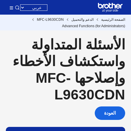
الصفحة الرئيسية
الدعم والتحميل
MFC-L9630CDN
Advanced Functions (for Administrators)
الأسئلة المتداولة
واستكشاف الأخطاء
وإصلاحها MFC-
L9630CDN
العودة