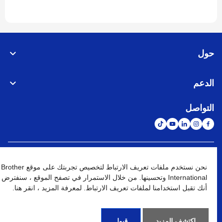
حول
الدعم
التواصل
الشبكة العالمية
نحن نستخدم ملفات تعريف الارتباط لتخصيص تجربتك على موقع Brother
International وتحسينها. من خلال الاستمرار في تصفح الموقع ، سنفترض
نهج الخصوصية
شروط الإستخدام
خريطة الموقع
الإنتقال إلى الموقع العالمي
أنك تقبل استخدامنا لملفات تعريف الارتباط. لمعرفة المزيد ، انقر هنا.
كافة الحقوق محفوظة. BROTHER INTERNATIONAL (GULF) FZE
©
2026
اكتشف المزيد
قبول