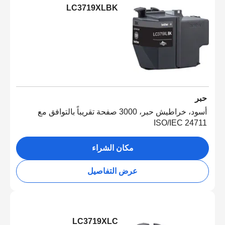
LC3719XLBK
حبر
أسود، خراطيش حبر، 3000 صفحة تقريباً بالتوافق مع
ISO/IEC 24711
مكان الشراء
عرض التفاصيل
LC3719XLC