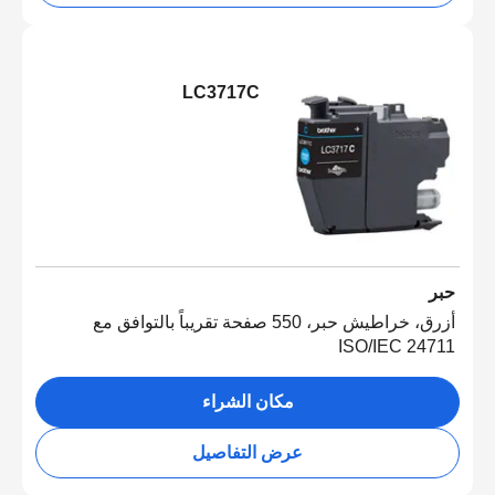
LC3717C
حبر
أزرق، خراطيش حبر، 550 صفحة تقريباً بالتوافق مع
ISO/IEC 24711
مكان الشراء
عرض التفاصيل