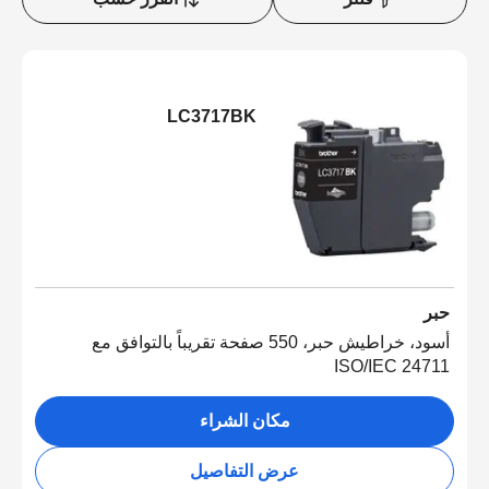
LC3717BK
حبر
أسود، خراطيش حبر، 550 صفحة تقريباً بالتوافق مع
ISO/IEC 24711
مكان الشراء
عرض التفاصيل