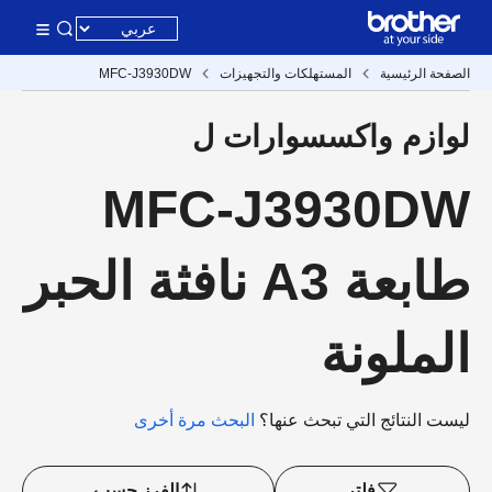
الصفحة الرئيسية
المستهلكات والتجهيزات
MFC-J3930DW
لوازم واكسسوارات ل
MFC-J3930DW
طابعة A3 نافثة الحبر
الملونة
ليست النتائج التي تبحث عنها؟
البحث مرة أخرى
فلتر
الفرز حسب