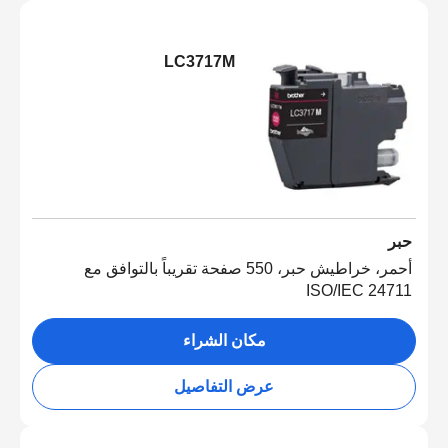
LC3717M
حبر
أحمر، خراطيش حبر، 550 صفحة تقريباً بالتوافق مع
ISO/IEC 24711
مكان الشراء
عرض التفاصيل