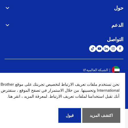
حول
الدعم
التواصل
الشبكة العالمية
نهج الخصوصية
شروط الإستخدام
خريطة الموقع
الإنتقال إلى الموقع العالمي
نحن نستخدم ملفات تعريف الارتباط لتخصيص تجربتك على موقع Brother
International وتحسينها. من خلال الاستمرار في تصفح الموقع ، سنفترض
كافة الحقوق محفوظة. BROTHER INTERNATIONAL (GULF) FZE
أنك تقبل استخدامنا لملفات تعريف الارتباط. لمعرفة المزيد ، انقر هنا.
©
2026
اكتشف المزيد
قبول