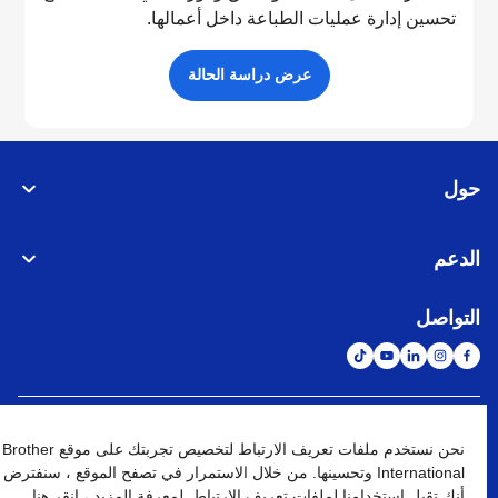
تحسين إدارة عمليات الطباعة داخل أعمالها.
عرض دراسة الحالة
حول
الدعم
التواصل
الشبكة العالمية
نحن نستخدم ملفات تعريف الارتباط لتخصيص تجربتك على موقع Brother
International وتحسينها. من خلال الاستمرار في تصفح الموقع ، سنفترض
نهج الخصوصية
شروط الإستخدام
خريطة الموقع
الإنتقال إلى الموقع العالمي
أنك تقبل استخدامنا لملفات تعريف الارتباط. لمعرفة المزيد ، انقر هنا.