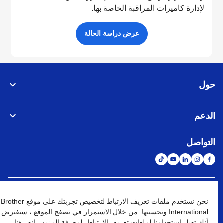
لإدارة كاميرات المراقبة الخاصة بها.
عرض دراسة الحالة
حول
الدعم
التواصل
الشبكة العالمية
نحن نستخدم ملفات تعريف الارتباط لتخصيص تجربتك على موقع Brother
International وتحسينها. من خلال الاستمرار في تصفح الموقع ، سنفترض
نهج الخصوصية
شروط الإستخدام
خريطة الموقع
الإنتقال إلى الموقع العالمي
أنك تقبل استخدامنا لملفات تعريف الارتباط. لمعرفة المزيد ، انقر هنا.