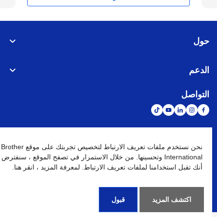
حول
الدعم
التواصل
الشبكة العالمية
نحن نستخدم ملفات تعريف الارتباط لتخصيص تجربتك على موقع Brother
International وتحسينها. من خلال الاستمرار في تصفح الموقع ، سنفترض
أنك تقبل استخدامنا لملفات تعريف الارتباط. لمعرفة المزيد ، انقر هنا.
نهج الخصوصية
شروط الإستخدام
خريطة الموقع
الإنتقال إلى الموقع العالمي
كافة الحقوق محفوظة. BROTHER INTERNATIONAL (GULF) FZE
©
2026
اكتشف المزيد
قبول