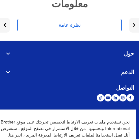
معلومات
نظرة عامة
حول
الدعم
التواصل
الشبكة العالمية
نحن نستخدم ملفات تعريف الارتباط لتخصيص تجربتك على موقع Brother
International وتحسينها. من خلال الاستمرار في تصفح الموقع ، سنفترض
أنك تقبل استخدامنا لملفات تعريف الارتباط. لمعرفة المزيد ، انقر هنا.
نهج الخصوصية
شروط الإستخدام
خريطة الموقع
الإنتقال إلى الموقع العالمي