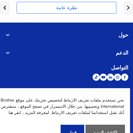
نظرة عامة
حول
الدعم
التواصل
الشبكة العالمية
نحن نستخدم ملفات تعريف الارتباط لتخصيص تجربتك على موقع Brother
International وتحسينها. من خلال الاستمرار في تصفح الموقع ، سنفترض
أنك تقبل استخدامنا لملفات تعريف الارتباط. لمعرفة المزيد ، انقر هنا.
نهج الخصوصية
شروط الإستخدام
خريطة الموقع
الإنتقال إلى الموقع العالمي
كافة الحقوق محفوظة. BROTHER INTERNATIONAL (GULF) FZE
©
2026
اكتشف المزيد
قبول