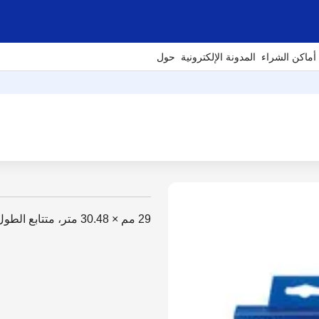
أماكن الشراء
المدونة الإلكترونية
حول
29 مم × 30.48 متر، متتابع الطول أبيض، أسود على أبيض، شريط ورقي قياس 29 مم