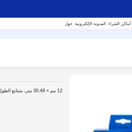
أماكن الشراء
المدونة الإلكترونية
حول
12 مم × 30.48 متر، متتابع الطول أبيض، أسود على أبيض، شريط ورقي قياس 12 مم