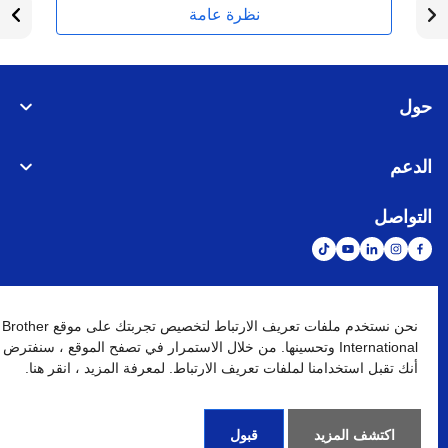
نظرة عامة
حول
الدعم
التواصل
الشبكة العالمية
نحن نستخدم ملفات تعريف الارتباط لتخصيص تجربتك على موقع Brother
International وتحسينها. من خلال الاستمرار في تصفح الموقع ، سنفترض
أنك تقبل استخدامنا لملفات تعريف الارتباط. لمعرفة المزيد ، انقر هنا.
نهج الخصوصية
شروط الإستخدام
خريطة الموقع
الإنتقال إلى الموقع العالمي
كافة الحقوق محفوظة. BROTHER INTERNATIONAL (GULF) FZE
©
2026
اكتشف المزيد
قبول