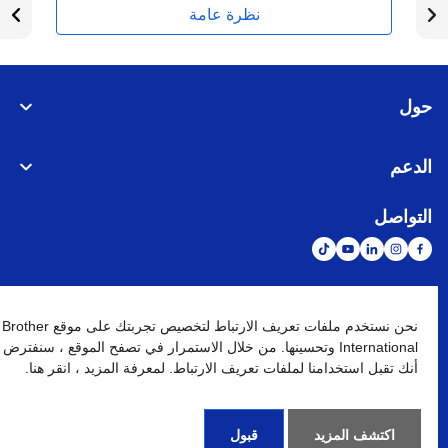
نظرة عامة
حول
الدعم
التواصل
الشبكة العالمية
نحن نستخدم ملفات تعريف الارتباط لتخصيص تجربتك على موقع Brother
International وتحسينها. من خلال الاستمرار في تصفح الموقع ، سنفترض
أنك تقبل استخدامنا لملفات تعريف الارتباط. لمعرفة المزيد ، انقر هنا.
نهج الخصوصية
شروط الإستخدام
خريطة الموقع
الإنتقال إلى الموقع العالمي
كافة الحقوق محفوظة. BROTHER INTERNATIONAL (GULF) FZE
©
2026
اكتشف المزيد
قبول