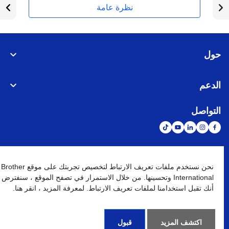
نظرة عامة
حول
الدعم
التواصل
الشبكة العالمية
نحن نستخدم ملفات تعريف الارتباط لتخصيص تجربتك على موقع Brother
International وتحسينها. من خلال الاستمرار في تصفح الموقع ، سنفترض
أنك تقبل استخدامنا لملفات تعريف الارتباط. لمعرفة المزيد ، انقر هنا.
نهج الخصوصية
شروط الإستخدام
خريطة الموقع
الإنتقال إلى الموقع العالمي
كافة الحقوق محفوظة. BROTHER INTERNATIONAL (GULF) FZE
©
2026
اكتشف المزيد
قبول