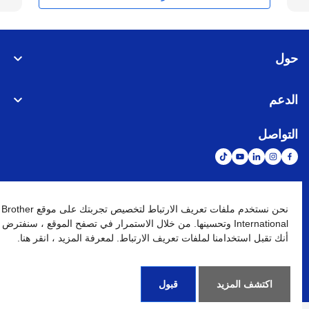
حول
الدعم
التواصل
الشبكة العالمية
نحن نستخدم ملفات تعريف الارتباط لتخصيص تجربتك على موقع Brother
International وتحسينها. من خلال الاستمرار في تصفح الموقع ، سنفترض
أنك تقبل استخدامنا لملفات تعريف الارتباط. لمعرفة المزيد ، انقر هنا.
نهج الخصوصية
شروط الإستخدام
خريطة الموقع
الإنتقال إلى الموقع العالمي
كافة الحقوق محفوظة. BROTHER INTERNATIONAL (GULF) FZE
©
2026
اكتشف المزيد
قبول