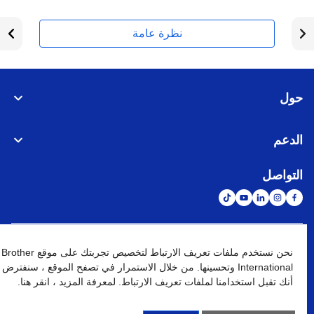
نظرة عامة
حول
الدعم
التواصل
الشبكة العالمية
نحن نستخدم ملفات تعريف الارتباط لتخصيص تجربتك على موقع Brother
International وتحسينها. من خلال الاستمرار في تصفح الموقع ، سنفترض
أنك تقبل استخدامنا لملفات تعريف الارتباط. لمعرفة المزيد ، انقر هنا.
نهج الخصوصية
شروط الإستخدام
خريطة الموقع
الإنتقال إلى الموقع العالمي
كافة الحقوق محفوظة. BROTHER INTERNATIONAL (GULF) FZE