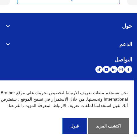
حول
الدعم
التواصل
الشبكة العالمية
نحن نستخدم ملفات تعريف الارتباط لتخصيص تجربتك على موقع Brother
International وتحسينها. من خلال الاستمرار في تصفح الموقع ، سنفترض
أنك تقبل استخدامنا لملفات تعريف الارتباط. لمعرفة المزيد ، انقر هنا.
نهج الخصوصية
شروط الإستخدام
خريطة الموقع
الإنتقال إلى الموقع العالمي
كافة الحقوق محفوظة. BROTHER INTERNATIONAL (GULF) FZE
©
2026
اكتشف المزيد
قبول