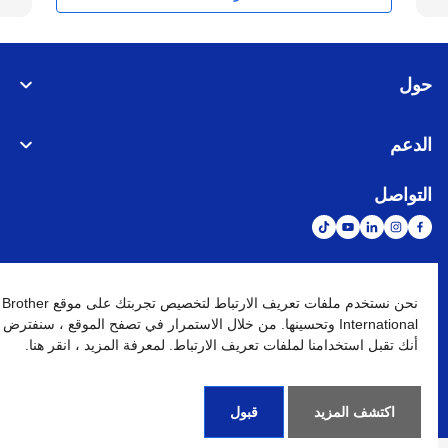
حول
الدعم
التواصل
الشبكة العالمية
نحن نستخدم ملفات تعريف الارتباط لتخصيص تجربتك على موقع Brother
International وتحسينها. من خلال الاستمرار في تصفح الموقع ، سنفترض
أنك تقبل استخدامنا لملفات تعريف الارتباط. لمعرفة المزيد ، انقر هنا.
نهج الخصوصية
شروط الإستخدام
خريطة الموقع
الإنتقال إلى الموقع العالمي
كافة الحقوق محفوظة. BROTHER INTERNATIONAL (GULF) FZE
©
2026
اكتشف المزيد
قبول