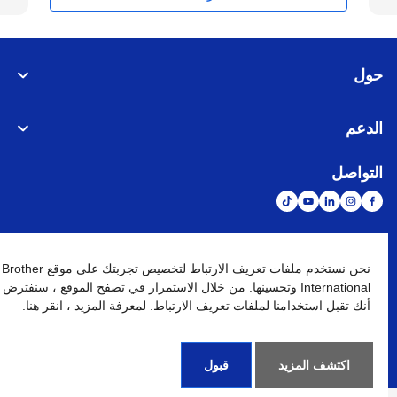
حول
الدعم
التواصل
الشبكة العالمية
نحن نستخدم ملفات تعريف الارتباط لتخصيص تجربتك على موقع Brother
International وتحسينها. من خلال الاستمرار في تصفح الموقع ، سنفترض
أنك تقبل استخدامنا لملفات تعريف الارتباط. لمعرفة المزيد ، انقر هنا.
نهج الخصوصية
شروط الإستخدام
خريطة الموقع
الإنتقال إلى الموقع العالمي
كافة الحقوق محفوظة. BROTHER INTERNATIONAL (GULF) FZE
©
2026
اكتشف المزيد
قبول