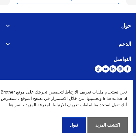
حول
الدعم
التواصل
الشبكة العالمية
نحن نستخدم ملفات تعريف الارتباط لتخصيص تجربتك على موقع Brother
International وتحسينها. من خلال الاستمرار في تصفح الموقع ، سنفترض
أنك تقبل استخدامنا لملفات تعريف الارتباط. لمعرفة المزيد ، انقر هنا.
نهج الخصوصية
شروط الإستخدام
خريطة الموقع
الإنتقال إلى الموقع العالمي
كافة الحقوق محفوظة. BROTHER INTERNATIONAL (GULF) FZE
©
2026
اكتشف المزيد
قبول