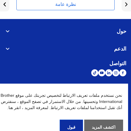
نظرة عامة
حول
الدعم
التواصل
الشبكة العالمية
نحن نستخدم ملفات تعريف الارتباط لتخصيص تجربتك على موقع Brother
International وتحسينها. من خلال الاستمرار في تصفح الموقع ، سنفترض
أنك تقبل استخدامنا لملفات تعريف الارتباط. لمعرفة المزيد ، انقر هنا.
نهج الخصوصية
شروط الإستخدام
خريطة الموقع
الإنتقال إلى الموقع العالمي
كافة الحقوق محفوظة. BROTHER INTERNATIONAL (GULF) FZE
©
2026
اكتشف المزيد
قبول