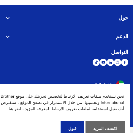
حول
الدعم
التواصل
الشبكة العالمية
نحن نستخدم ملفات تعريف الارتباط لتخصيص تجربتك على موقع Brother
نهج الخصوصية
شروط الإستخدام
خريطة الموقع
الإنتقال إلى الموقع العالمي
International وتحسينها. من خلال الاستمرار في تصفح الموقع ، سنفترض
أنك تقبل استخدامنا لملفات تعريف الارتباط. لمعرفة المزيد ، انقر هنا.
كافة الحقوق محفوظة. BROTHER INTERNATIONAL (GULF) FZE
©
2026
اكتشف المزيد
قبول