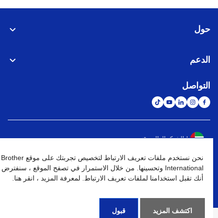
حول
الدعم
التواصل
الشبكة العالمية
نحن نستخدم ملفات تعريف الارتباط لتخصيص تجربتك على موقع Brother
نهج الخصوصية
شروط الإستخدام
خريطة الموقع
الإنتقال إلى الموقع العالمي
International وتحسينها. من خلال الاستمرار في تصفح الموقع ، سنفترض
أنك تقبل استخدامنا لملفات تعريف الارتباط. لمعرفة المزيد ، انقر هنا.
كافة الحقوق محفوظة. BROTHER INTERNATIONAL (GULF) FZE
©
2026
اكتشف المزيد
قبول