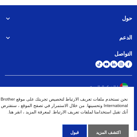
حول
الدعم
التواصل
الشبكة العالمية
نحن نستخدم ملفات تعريف الارتباط لتخصيص تجربتك على موقع Brother
نهج الخصوصية
شروط الإستخدام
خريطة الموقع
الإنتقال إلى الموقع العالمي
International وتحسينها. من خلال الاستمرار في تصفح الموقع ، سنفترض
أنك تقبل استخدامنا لملفات تعريف الارتباط. لمعرفة المزيد ، انقر هنا.
كافة الحقوق محفوظة. BROTHER INTERNATIONAL (GULF) FZE
©
2026
اكتشف المزيد
قبول