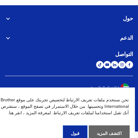
حول
الدعم
التواصل
الشبكة العالمية
نحن نستخدم ملفات تعريف الارتباط لتخصيص تجربتك على موقع Brother
نهج الخصوصية
شروط الإستخدام
خريطة الموقع
الإنتقال إلى الموقع العالمي
International وتحسينها. من خلال الاستمرار في تصفح الموقع ، سنفترض
أنك تقبل استخدامنا لملفات تعريف الارتباط. لمعرفة المزيد ، انقر هنا.
كافة الحقوق محفوظة. BROTHER INTERNATIONAL (GULF) FZE
©
2026
اكتشف المزيد
قبول