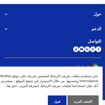
حول
الدعم
التواصل
الشبكة العالمية
نحن نستخدم ملفات تعريف الارتباط لتخصيص تجربتك على موقع Brother
نهج الخصوصية
شروط الإستخدام
خريطة الموقع
الإنتقال إلى الموقع العالمي
International وتحسينها. من خلال الاستمرار في تصفح الموقع ، سنفترض
أنك تقبل استخدامنا لملفات تعريف الارتباط. لمعرفة المزيد ، انقر هنا.
كافة الحقوق محفوظة. BROTHER INTERNATIONAL (GULF) FZE
©
2026
اكتشف المزيد
قبول