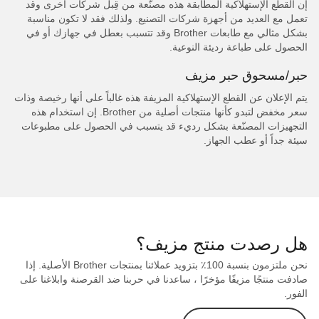
إن القطع الإستهلاكية المطابقة هذه مصنّعة من قِبل شركات أخرى وقد
تعمل مع العديد من أجهزة شركات التصنيع. ولذلك فقد لا تكون مناسبة
بشكل مثالي مع طابعات Brother وقد تتسبب بعطل في جهازك أو في
الحصول على طباعة رديئة النوعية.
حبر/مسحوق حبر مزيف
يتم الإعلان عن القطع الإستهلاكية المزيفة هذه غالباً على أنها رخيصة وذات
سعر مخفض لتبدو كأنها منتجات أصلية من Brother. إن استخدام هذه
التجهيزات المصنّعة بشكل رديء قد يتسبب في الحصول على مطبوعات
سيئة جداً أو عطب الجهاز.
هل رصدت منتج مزيف؟
نحن ملتزمون بنسبة 100٪ بتزويد عملائنا بمنتجات Brother الأصلية. إذا
صادفت منتجًا مزيفًا مؤخرًا ، ساعدنا في حربنا ضد القرصنة وابلاغنا على
الفور.