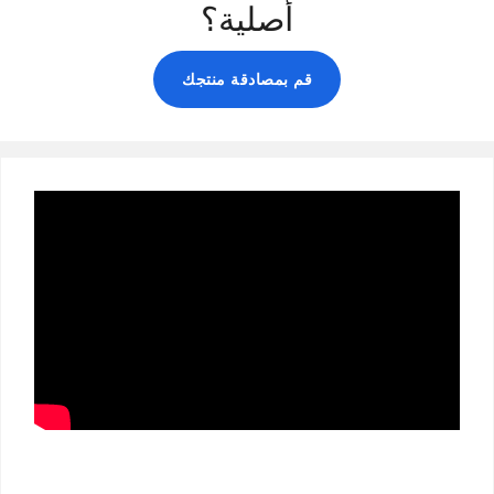
أصلية؟
قم بمصادقة منتجك