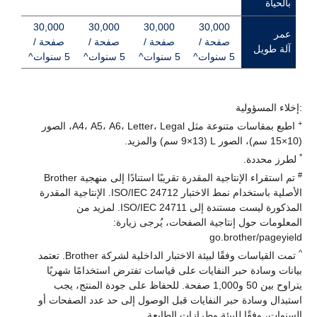
بالحياة
30,000
30,000
30,000
30,000
عمر
صفحة /
صفحة /
صفحة /
صفحة /
آلة طويل
5 سنوات^
5 سنوات^
5 سنوات^
5 سنوات^
مصممة لتلبية احتياجات عملك
:إخلاء المسؤولية
موثوق بها من قبل الشركات حول العالم، طابعتك بخزان الحبر هي
+
اطبع بمقاسات متنوعة مثل A4، A5، A6، Letter، Legal، الصور
أداة موثوقة جاهزة دائمًا لتلبية احتياجات فريقك.
(10×15 سم)، الصور L (9×13 سم) والمزيد.
من المستندات المهمة إلى المهام اليومية، اعتمد عليها لتقديم الأداء
*
لطرز محددة.
المطلوب عندما يكون الأمر أكثر أهمية.
#
تم استقراء الإنتاجية المقدرة تقريبًا استنادًا إلى منهجية Brother
الأصلية باستخدام نمط الاختبار ISO/IEC 24712. الإنتاجية المقدرة
المذكورة ليست مستندة إلى ISO/IEC 24711. لمزيد من
المعلومات حول إنتاجية الصفحات، يُرجى زيارة:
go.brother/pageyield
^
تمت القياسات وفقًا لبيئة الاختبار الداخلية لشركة Brother. تعتمد
بيانات وسادة حبر النفايات على قياسات تفترض استخدامًا شهريًا
يتراوح بين 50 و1,000 صفحة. للحفاظ على جودة المنتج، يجب
استبدال وسادة حبر النفايات قبل الوصول إلى حد عدد الصفحات أو
السنوات، وفقًا للبيئة وطرازات الطابعة.