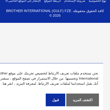
 الخصوصية
شروط الإستخدام
خريطة الموقع
الإنتقال إلى الموقع العالمي
فة الحقوق محفوظة. BROTHER INTERNATIONAL (GULF) FZE
©
2026
نحن نستخدم ملفات تعريف الارتباط لتخصيص تجربتك على موقع Brother
International وتحسينها. من خلال الاستمرار في تصفح الموقع ، سنفترض
أنك تقبل استخدامنا لملفات تعريف الارتباط. لمعرفة المزيد ، انقر هنا.
اكتشف المزيد
قبول