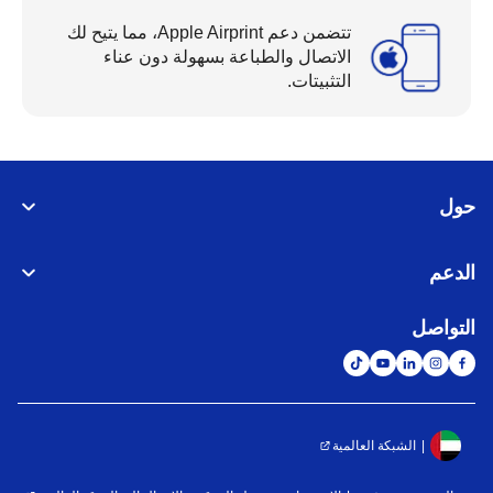
تتضمن دعم Apple Airprint، مما يتيح لك
الاتصال والطباعة بسهولة دون عناء
التثبيتات.
ل
دعم
تواصل
الشبكة العالمية