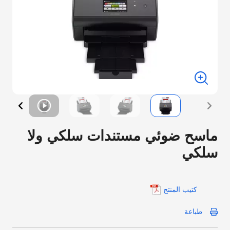
ماسح ضوئي مستندات سلكي ولا
سلكي
كتيب المنتج
طباعة