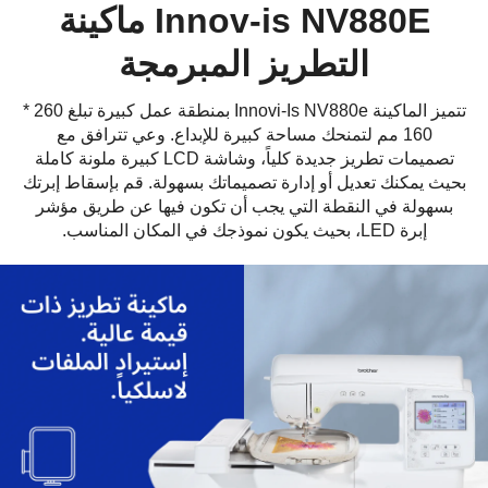
Innov-is NV880E ماكينة
التطريز المبرمجة
تتميز الماكينة Innovi-Is NV880e بمنطقة عمل كبيرة تبلغ 260 *
160 مم لتمنحك مساحة كبيرة للإبداع. وعي تترافق مع
تصميمات تطريز جديدة كلياً، وشاشة LCD كبيرة ملونة كاملة
بحيث يمكنك تعديل أو إدارة تصميماتك بسهولة. قم بإسقاط إبرتك
بسهولة في النقطة التي يجب أن تكون فيها عن طريق مؤشر
إبرة LED، بحيث يكون نموذجك في المكان المناسب.