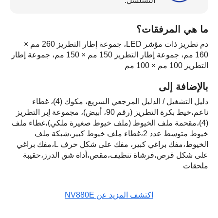
التسلسل.
ما هي المرفقات؟
دم تطريز ذات مؤشر LED، جموعة إطار التطريز 260 مم ×
160 مم، جموعة إطار التطريز 150 مم × 150 مم، جموعة إطار
التطريز 100 مم × 100 مم
بالإضافة إلى
دليل التشغيل / الدليل المرجعي السريع، مكوك (4)، غطاء
ناعم،خيط بكرة التطريز (رقم 90، أبيض)، مجموعة إبر التطريز
(4)،مقحمة ملف الخيوط (ملف خيوط صغيرة ملكي)،غطاء ملف
خيوط متوسط عدد 2،غطاء ملف خيوط كبير،شبكة ملف
الخيوط،مفك براغي كبير، مفك على شكل حرف L،مفك براغي
على شكل قرص،فرشاة تنظيف،مقص،أداة شق الدرز،حقيبة
ملحقات
اكتشف المزيد عن NV880E