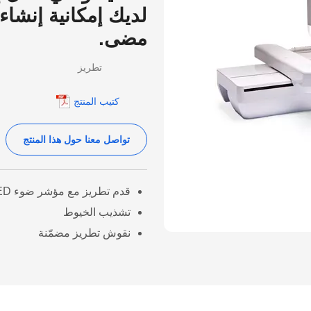
لديك إمكانية إنشا
مضى.
تطريز
كتيب المنتج
تواصل معنا حول هذا المنتج
قدم تطريز مع مؤشر ضوء LED
تشذيب الخيوط
نقوش تطريز مضمّنة