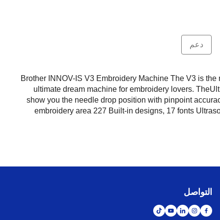
دعم
Brother INNOV-IS V3 Embroidery Machine The V3 is the mos
ultimate dream machine for embroidery lovers. TheUltr
show you the needle drop position with pinpoint accura
embroidery area 227 Built-in designs, 17 fonts Ultras
التواصل