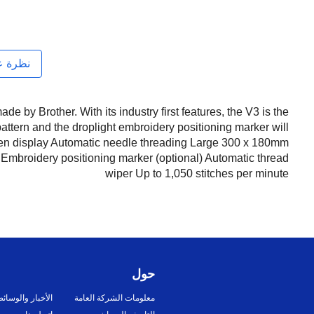
نظرة ع
y Brother. With its industry first features, the V3 is the
ttern and the droplight embroidery positioning marker will
reen display Automatic needle threading Large 300 x 180mm
t Embroidery positioning marker (optional) Automatic thread
wiper Up to 1,050 stitches per minute
حول
معلومات الشركة العامة
الأخبار والوسائ