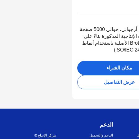
زجاجة حبر أرجواني، حوالي 5000 صفحة
الإنتاجية المذكورة بناءً على
منهجية Brother الأصلية باستخدام أنماط
مكان الشراء
عرض التفاصيل
الدعم
ط
الدعم والتحميل
مركز الإبداع