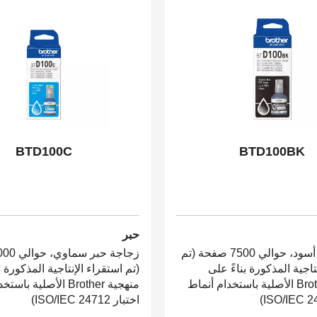
BTD100C
BTD100BK
حبر
زجاجة حبر أسود، حوالي 7500 صفحة (تم
تاجية المذكورة بناءً على
(تم استقراء الإنتاجية المذكورة ب
منهجية Brother الأصلية باستخدام أنماط
منهجية Brother الأصلية ب
اختبار ISO/IEC 24712)