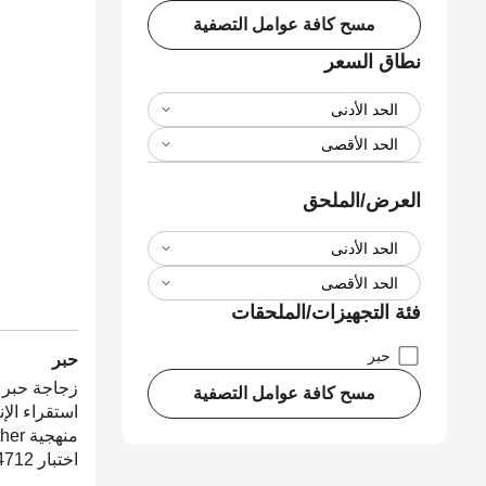
مسح كافة عوامل التصفية
نطاق السعر
العرض/الملحق
فئة التجهيزات/الملحقات
حبر
حبر
مسح كافة عوامل التصفية
استقراء الإن
اختبار ISO/IEC 24712)