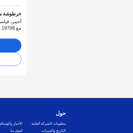
خرطوشة مس
مع ISO/IEC 19798
حول
معلومات الشركة العامة
الأخبار والوسائ
التاريخ والميراث
اتصل بنا