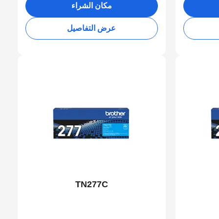
مكان الشراء
عرض التفاصيل
TN277C