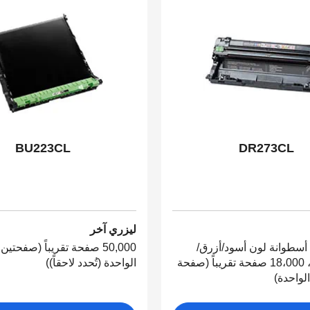
BU223CL
DR273CL
ليزري آخر
أسطوانة لون أسود/أزرق/
50,000 صفحة تقريباً (صفحتي
أحمر/أصفر، 18،000 صفحة تقريباً (صفحة
الواحدة (تُحدد لاحقاً))
لواحدة)