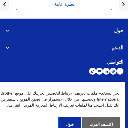
نظرة عامة
حول
الدعم
التواصل
الشبكة العالمية
نحن نستخدم ملفات تعريف الارتباط لتخصيص تجربتك على موقع Brother
International وتحسينها. من خلال الاستمرار في تصفح الموقع ، سنفترض
أنك تقبل استخدامنا لملفات تعريف الارتباط. لمعرفة المزيد ، انقر هنا.
نهج الخصوصية
شروط الإستخدام
خريطة الموقع
الإنتقال إلى الموقع العالمي
كافة الحقوق محفوظة. BROTHER INTERNATIONAL (GULF) FZE
©
2026
اكتشف المزيد
قبول