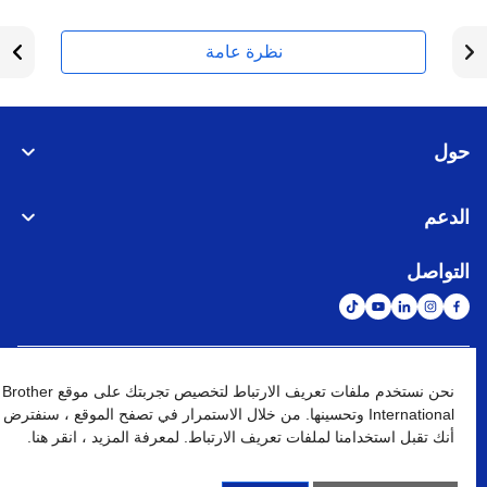
نظرة عامة
حول
الدعم
التواصل
الشبكة العالمية
نحن نستخدم ملفات تعريف الارتباط لتخصيص تجربتك على موقع Brother
International وتحسينها. من خلال الاستمرار في تصفح الموقع ، سنفترض
أنك تقبل استخدامنا لملفات تعريف الارتباط. لمعرفة المزيد ، انقر هنا.
نهج الخصوصية
شروط الإستخدام
خريطة الموقع
الإنتقال إلى الموقع العالمي
كافة الحقوق محفوظة. BROTHER INTERNATIONAL (GULF) FZE