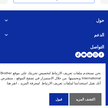
حول
الدعم
التواصل
الشبكة العالمية
نحن نستخدم ملفات تعريف الارتباط لتخصيص تجربتك على موقع Brother
International وتحسينها. من خلال الاستمرار في تصفح الموقع ، سنفترض
أنك تقبل استخدامنا لملفات تعريف الارتباط. لمعرفة المزيد ، انقر هنا.
نهج الخصوصية
شروط الإستخدام
خريطة الموقع
الإنتقال إلى الموقع العالمي
كافة الحقوق محفوظة. BROTHER INTERNATIONAL (GULF) FZE
©
2026
اكتشف المزيد
قبول