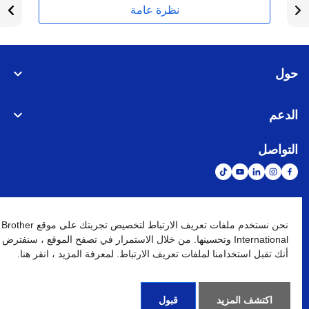
نظرة عامة
حول
الدعم
التواصل
الشبكة العالمية
نحن نستخدم ملفات تعريف الارتباط لتخصيص تجربتك على موقع Brother
International وتحسينها. من خلال الاستمرار في تصفح الموقع ، سنفترض
أنك تقبل استخدامنا لملفات تعريف الارتباط. لمعرفة المزيد ، انقر هنا.
نهج الخصوصية
شروط الإستخدام
خريطة الموقع
الإنتقال إلى الموقع العالمي
كافة الحقوق محفوظة. BROTHER INTERNATIONAL (GULF) FZE
©
2026
اكتشف المزيد
قبول