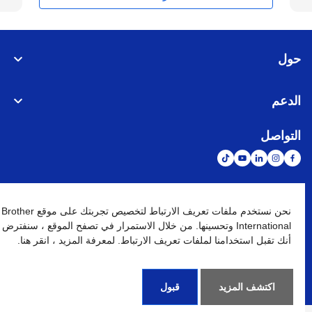
حول
الدعم
التواصل
الشبكة العالمية
نحن نستخدم ملفات تعريف الارتباط لتخصيص تجربتك على موقع Brother
International وتحسينها. من خلال الاستمرار في تصفح الموقع ، سنفترض
أنك تقبل استخدامنا لملفات تعريف الارتباط. لمعرفة المزيد ، انقر هنا.
نهج الخصوصية
شروط الإستخدام
خريطة الموقع
الإنتقال إلى الموقع العالمي
كافة الحقوق محفوظة. BROTHER INTERNATIONAL (GULF) FZE
©
2026
اكتشف المزيد
قبول