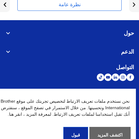
نظرة عامة
حول
الدعم
التواصل
الشبكة العالمية
نحن نستخدم ملفات تعريف الارتباط لتخصيص تجربتك على موقع Brother
International وتحسينها. من خلال الاستمرار في تصفح الموقع ، سنفترض
أنك تقبل استخدامنا لملفات تعريف الارتباط. لمعرفة المزيد ، انقر هنا.
نهج الخصوصية
شروط الإستخدام
خريطة الموقع
الإنتقال إلى الموقع العالمي
كافة الحقوق محفوظة. BROTHER INTERNATIONAL (GULF) FZE
©
2026
اكتشف المزيد
قبول