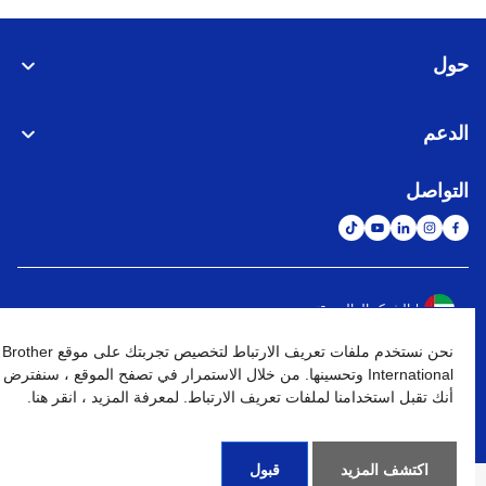
حول
الدعم
التواصل
الشبكة العالمية
نحن نستخدم ملفات تعريف الارتباط لتخصيص تجربتك على موقع Brother
نهج الخصوصية
شروط الإستخدام
خريطة الموقع
الإنتقال إلى الموقع العالمي
International وتحسينها. من خلال الاستمرار في تصفح الموقع ، سنفترض
أنك تقبل استخدامنا لملفات تعريف الارتباط. لمعرفة المزيد ، انقر هنا.
كافة الحقوق محفوظة. BROTHER INTERNATIONAL (GULF) FZE
©
2026
اكتشف المزيد
قبول