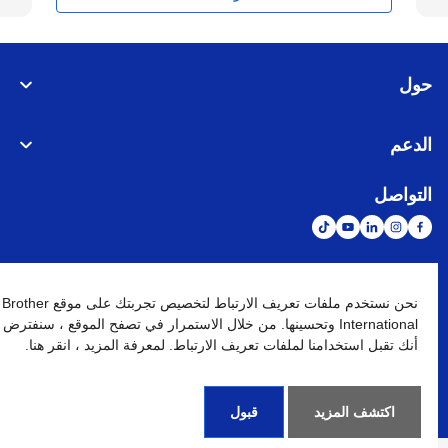
حول
الدعم
التواصل
الشبكة العالمية
نحن نستخدم ملفات تعريف الارتباط لتخصيص تجربتك على موقع Brother
International وتحسينها. من خلال الاستمرار في تصفح الموقع ، سنفترض
أنك تقبل استخدامنا لملفات تعريف الارتباط. لمعرفة المزيد ، انقر هنا.
نهج الخصوصية
شروط الإستخدام
خريطة الموقع
الإنتقال إلى الموقع العالمي
كافة الحقوق محفوظة. BROTHER INTERNATIONAL (GULF) FZE
©
2026
اكتشف المزيد
قبول