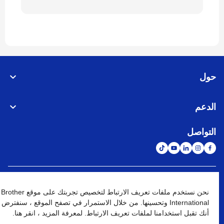
حول
الدعم
التواصل
الشبكة العالمية
نحن نستخدم ملفات تعريف الارتباط لتخصيص تجربتك على موقع Brother
International وتحسينها. من خلال الاستمرار في تصفح الموقع ، سنفترض
نهج الخصوصية
شروط الإستخدام
خريطة الموقع
الإنتقال إلى الموقع العالمي
أنك تقبل استخدامنا لملفات تعريف الارتباط. لمعرفة المزيد ، انقر هنا.