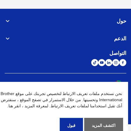
حول
الدعم
التواصل
الشبكة العالمية
نحن نستخدم ملفات تعريف الارتباط لتخصيص تجربتك على موقع Brother
نهج الخصوصية
شروط الإستخدام
خريطة الموقع
الإنتقال إلى الموقع العالمي
International وتحسينها. من خلال الاستمرار في تصفح الموقع ، سنفترض
أنك تقبل استخدامنا لملفات تعريف الارتباط. لمعرفة المزيد ، انقر هنا.
كافة الحقوق محفوظة. BROTHER INTERNATIONAL (GULF) FZE
©
2026
اكتشف المزيد
قبول