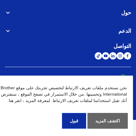
حول
الدعم
التواصل
الشبكة العالمية
نحن نستخدم ملفات تعريف الارتباط لتخصيص تجربتك على موقع Brother
نهج الخصوصية
شروط الإستخدام
خريطة الموقع
الإنتقال إلى الموقع العالمي
International وتحسينها. من خلال الاستمرار في تصفح الموقع ، سنفترض
أنك تقبل استخدامنا لملفات تعريف الارتباط. لمعرفة المزيد ، انقر هنا.
كافة الحقوق محفوظة. BROTHER INTERNATIONAL (GULF) FZE
©
2026
اكتشف المزيد
قبول