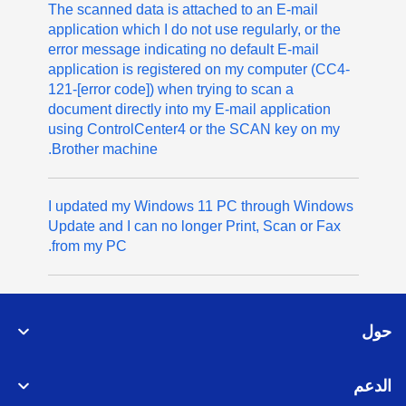
The scanned data is attached to an E-mail
application which I do not use regularly, or the
error message indicating no default E-mail
application is registered on my computer (CC4-
121-[error code]) when trying to scan a
document directly into my E-mail application
using ControlCenter4 or the SCAN key on my
Brother machine.
I updated my Windows 11 PC through Windows
Update and I can no longer Print, Scan or Fax
from my PC.
حول
الدعم