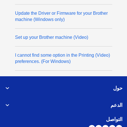
Update the Driver or Firmware for your Brother
machine (Windows only)
(Video) Set up your Brother machine
(Video) I cannot find some option in the Printing
preferences. (For Windows)
حول
الدعم
التواصل